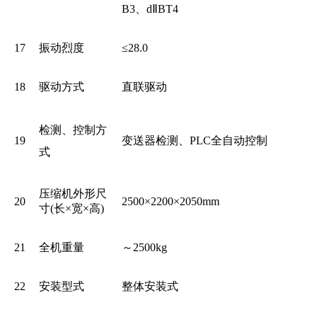
B3
、dⅡBT4
17
振动烈度
≤28.0
18
驱动方式
直联驱动
检测、控制方
19
变送器检测、PLC全自动控制
式
压缩机外形尺
20
2500
×2200×2050mm
寸(长×宽×高)
21
全机重量
～2500kg
22
安装型式
整体安装式