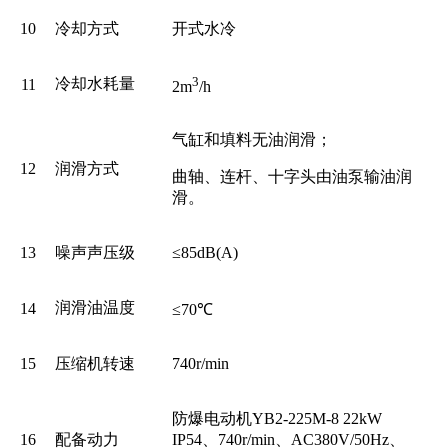
10
冷却方式
开式水冷
3
冷却水耗量
11
2m
/h
气缸和填料无油润滑；
12
润滑方式
曲轴、连杆、十字头由油泵输油润
滑。
13
噪声声压级
≤85dB(A)
润滑油温度
14
≤70℃
15
压缩机转速
740r/min
防爆电动机YB2-225M-8
22
kW
16
配备动力
IP54
、740r/min、
AC380V
/
50Hz
、