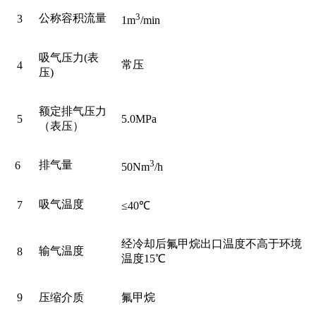
3
公称容积流量
3
1m
/min
吸气压力(表
常压
4
压)
额定排气压力
5
5.0MPa
（表压）
3
排气量
6
50Nm
/h
吸气温度
7
≤40℃
经冷却后氟甲烷出口温度不高于环境
输气温度
8
温度15℃
9
压缩介质
氟甲烷