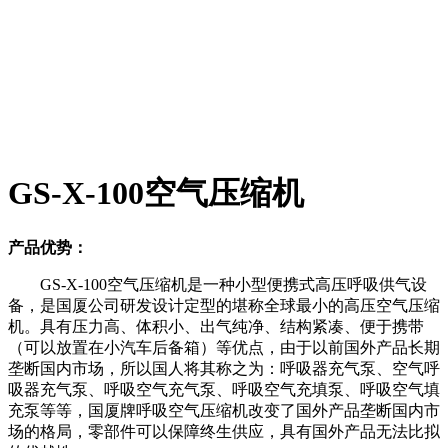
GS-X-100空气压缩机
产品优势：
GS-X-100空气压缩机是一种小型便携式高压呼吸供气设
备，是国厦公司研发设计定型的堪称全球最小的高压空气压缩
机。具有压力高、体积小、出气纯净、结构紧凑、便于携带
（可以放置在小汽车后备箱）等优点，由于以前国外产品长期
垄断国内市场，所以国人将其称之为：呼吸器充气泵、空气呼
吸器充气泵、呼吸空气充气泵、呼吸空气充填泵、呼吸空气填
充泵等等，国厦牌呼吸空气压缩机改变了国外产品垄断国内市
场的格局，零部件可以保障终生供应，具有国外产品无法比拟